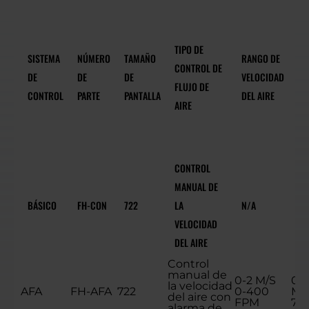
PU
DE
TIPO DE
AJ
SISTEMA
NÚMERO
TAMAÑO
RANGO DE
CONTROL DE
DE
DE
DE
DE
VELOCIDAD
FLUJO DE
RA
CONTROL
PARTE
PANTALLA
DEL AIRE
AIRE
DE
AL
BA
CONTROL
MANUAL DE
BÁSICO
FH-CON
722
LA
N/A
N/
VELOCIDAD
DEL AIRE
Control
manual de
0-2 M/S
0.3
la velocidad
AFA
FH-AFA
722
0-400
M/
del aire con
FPM
70
alarma de