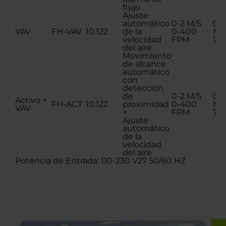
flujo
Ajuste
automático
0-2 M/S
0.3
VAV
FH-VAV
10.122
de la
0-400
M/
velocidad
FPM
70
del aire
Movimiento
de alcance
automático
con
detección
de
0-2 M/S
0.3
Activo +
FH-ACT
10.122
proximidad
0-400
M/
VAV
+
FPM
70
Ajuste
automático
de la
velocidad
del aire
Potencia de Entrada: 110-230 V27 50/60 HZ