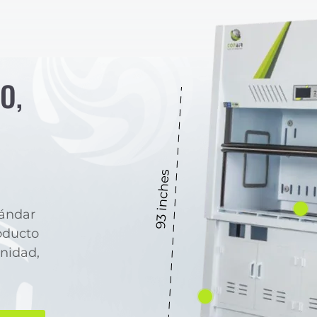
O,
ándar
oducto
unidad,