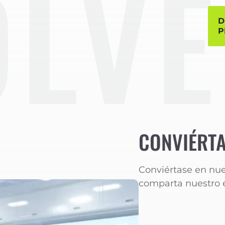
ES
D
P
CONVIÉRTA
Conviértase en nue
comparta nuestro é