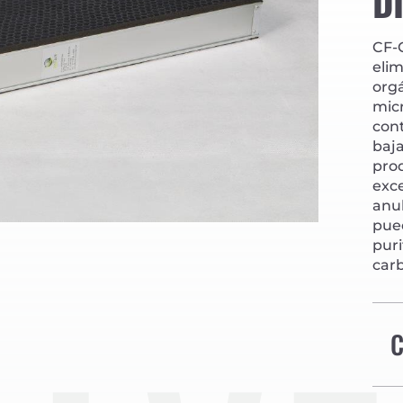
D
CF-
eli
org
mic
con
baja
pro
exc
anul
pued
puri
car
C