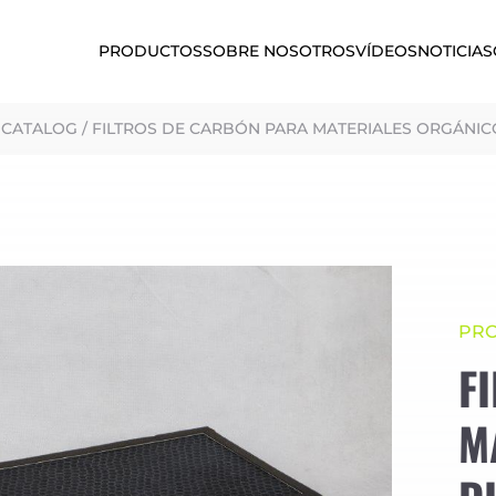
PRODUCTOS
SOBRE NOSOTROS
VÍDEOS
NOTICIAS
 CATALOG
/
FILTROS DE CARBÓN PARA MATERIALES ORGÁNIC
PR
F
M