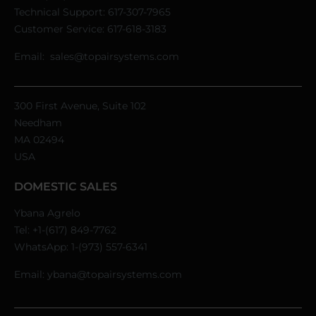
Technical Support:
617-307-7965
Customer Service:
617-618-3183
Email:
sales@topairsystems.com
300 First Avenue, Suite 102
Needham
MA 02494
USA
DOMESTIC SALES
Ybana Agrelo
Tel:
+1-(617) 849-7762
WhatsApp:
1-(973) 557-6341
Email:
ybana@topairsystems.com