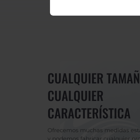
CUALQUIER TAMAÑ
CUALQUIER
CARACTERÍSTICA
Ofrecemos muchas medidas est
y podemos fabricar cualquier pr