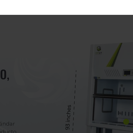
O,
ándar
oducto