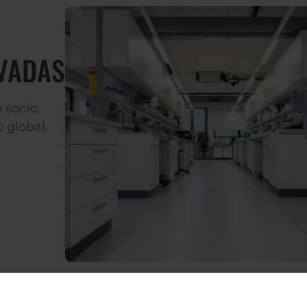
VADAS
 socio,
 global.