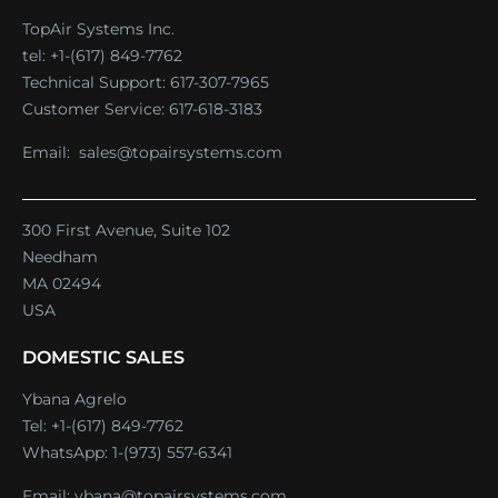
TopAir Systems Inc.
tel: +1-(617) 849-7762
Technical Support:
617-307-7965
Customer Service:
617-618-3183
Email:
sales@topairsystems.com
300 First Avenue, Suite 102
Needham
MA 02494
USA
DOMESTIC SALES
Ybana Agrelo
Tel:
+1-(617) 849-7762
WhatsApp:
1-(973) 557-6341
Email:
ybana@topairsystems.com